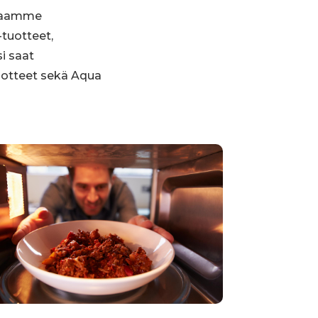
imaamme
tuotteet,
si saat
uotteet sekä Aqua