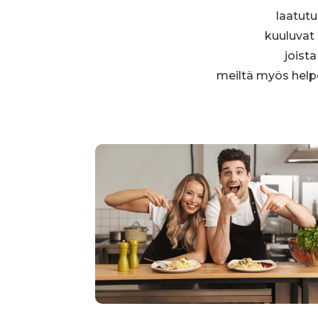
laatut
kuuluvat
joista
meiltä myös help