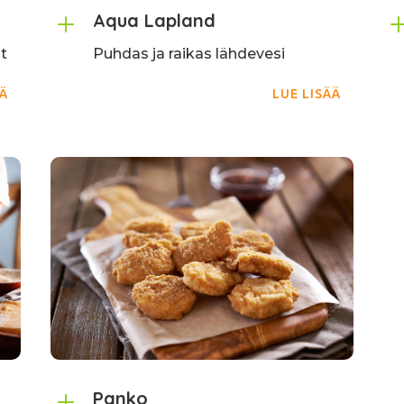
L
Aqua Lapland
t
Puhdas ja raikas lähdevesi
ÄÄ
LUE LISÄÄ
L
Panko