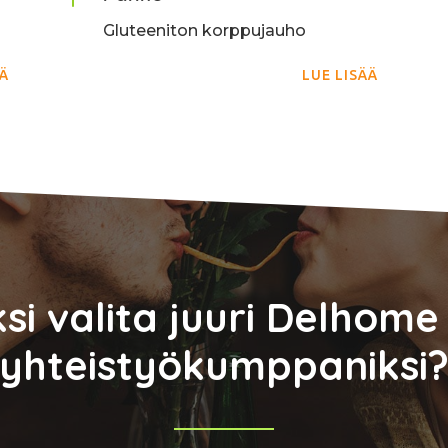
Gluteeniton korppujauho
ÄÄ
LUE LISÄÄ
ksi valita juuri Delhome
yhteistyökumppaniksi