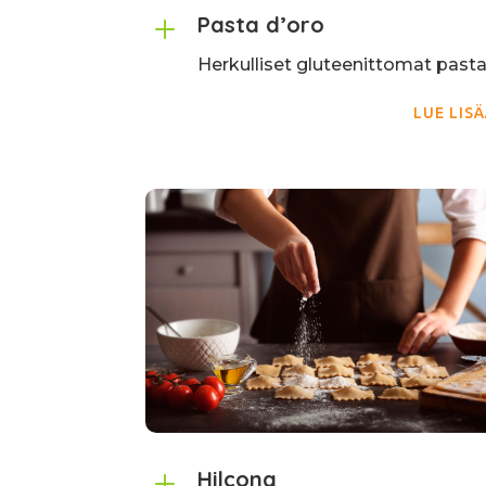
L
Pasta d’oro
Herkulliset gluteenittomat pasta
LUE LIS
L
Hilcona