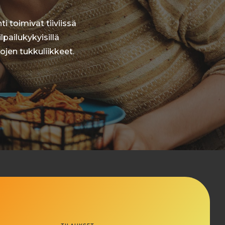
i toimivat tiiviissä
pailukykyisillä
jen tukkuliikkeet.