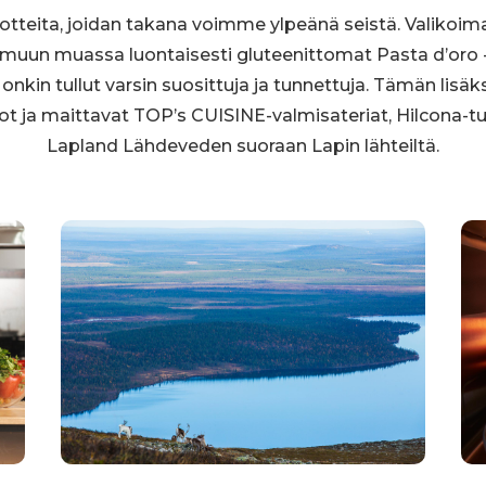
uotteita, joidan takana voimme ylpeänä seistä. Valiko
 muun muassa luontaisesti gluteenittomat Pasta d’oro -
 onkin tullut varsin suosittuja ja tunnettuja. Tämän lisäk
ot ja maittavat TOP’s CUISINE-valmisateriat, Hilcona-t
Lapland Lähdeveden suoraan Lapin lähteiltä.