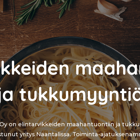
vikkeiden maaha
ja tukkumyynti
y on elintarvikkeiden maahantuontiin ja tuk
istunut yritys Naantalissa. Toiminta-ajatuksena