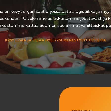
on kevyt organisaatio, jossa ostot, logistiikka ja myynt
eskenään. Palvelemme asiakkaitamme joustavasti ja kil
verkostomme kattaa Suomen suurimmat vähittäiskauppo
KYSY LISÄÄ JA TILAA HYLLYYSI MENESTYSTUOTTEITA