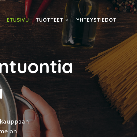
ETUSIVU
TUOTTEET
YHTEYSTIEDOT
ntuontia
ä
kukauppaan
mme on