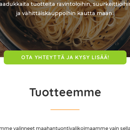
laadukkaita tuotteita ravintoloihin, suurkeittiöihi
ja vähittäiskauppoihin kautta maan.
OTA YHTEYTTÄ JA KYSY LISÄÄ!
Tuotteemme
mme valinneet maahantuontivalikoimaamme vain sella