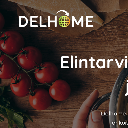
Elintar
Delhome O
eriko