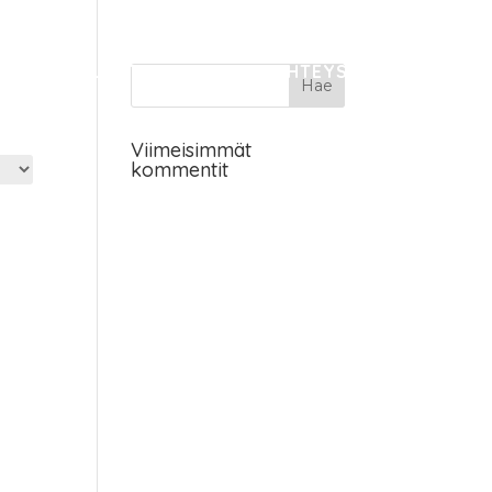
ETUSIVU
TUOTTEET
YHTEYSTIEDOT
Viimeisimmät
kommentit