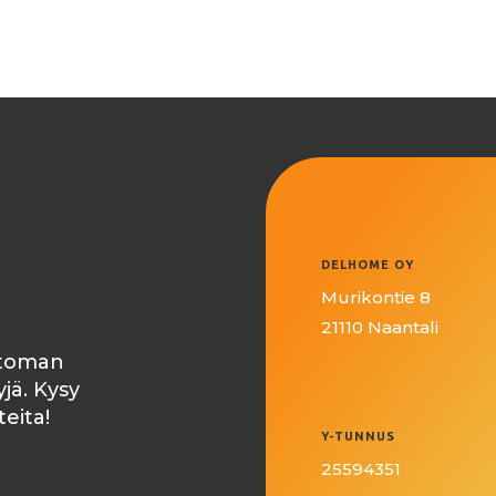
DELHOME OY
Murikontie 8
21110 Naantali
ttoman
jä. Kysy
teita!
Y-TUNNUS
25594351