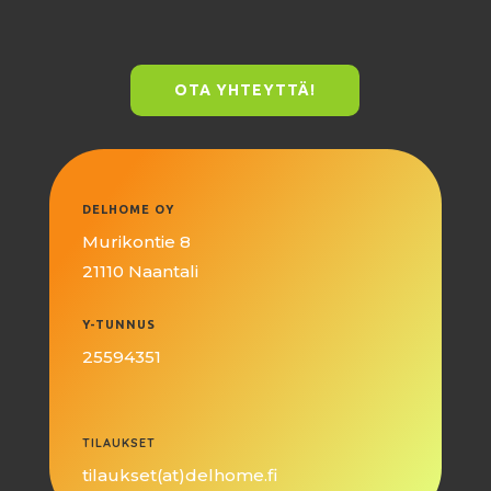
OTA YHTEYTTÄ!
DELHOME OY
Murikontie 8
21110 Naantali
Y-TUNNUS
25594351
TILAUKSET
tilaukset(at)delhome.fi