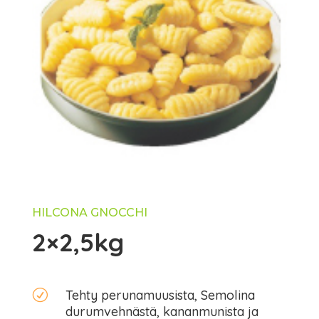
HILCONA GNOCCHI
2×2,5kg
R
Tehty perunamuusista, Semolina
durumvehnästä, kananmunista ja