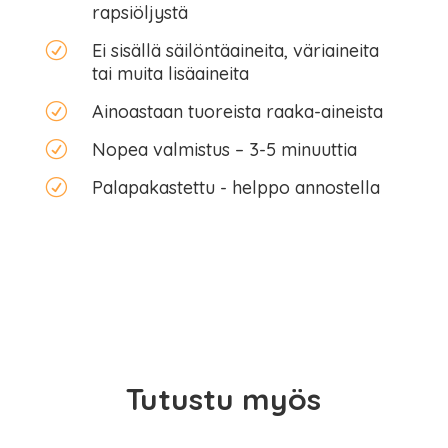
rapsiöljystä
R
Ei sisällä säilöntäaineita, väriaineita
tai muita lisäaineita
R
Ainoastaan tuoreista raaka-aineista
R
Nopea valmistus – 3-5 minuuttia
R
Palapakastettu - helppo annostella
Tutustu myös