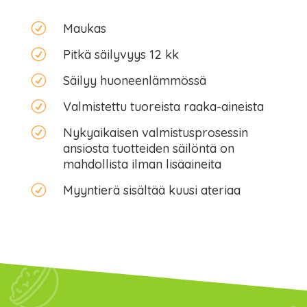
R
Maukas
R
Pitkä säilyvyys 12 kk
R
Säilyy huoneenlämmössä
R
Valmistettu tuoreista raaka-aineista
R
Nykyaikaisen valmistusprosessin
ansiosta tuotteiden säilöntä on
mahdollista ilman lisäaineita
R
Myyntierä sisältää kuusi ateriaa