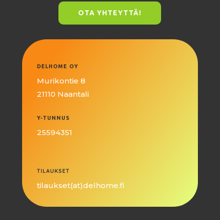
OTA YHTEYTTÄ!
DELHOME OY
Murikontie 8
21110 Naantali
Y-TUNNUS
25594351
TILAUKSET
tilaukset(at)delhome.fi