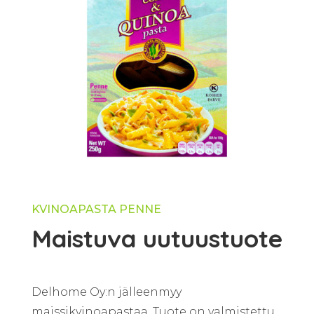
KVINOAPASTA PENNE
Maistuva uutuustuote
Delhome Oy:n jälleenmyy
maissikvinoapastaa. Tuote on valmistettu