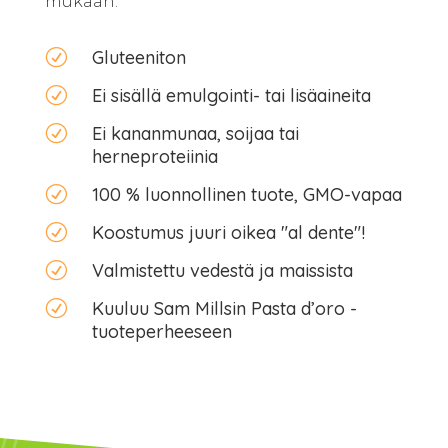
mukaan.
R
Gluteeniton
R
Ei sisällä emulgointi- tai lisäaineita
R
Ei kananmunaa, soijaa tai
herneproteiinia
R
100 % luonnollinen tuote, GMO-vapaa
R
Koostumus juuri oikea "al dente"!
R
Valmistettu vedestä ja maissista
R
Kuuluu Sam Millsin Pasta d’oro -
tuoteperheeseen